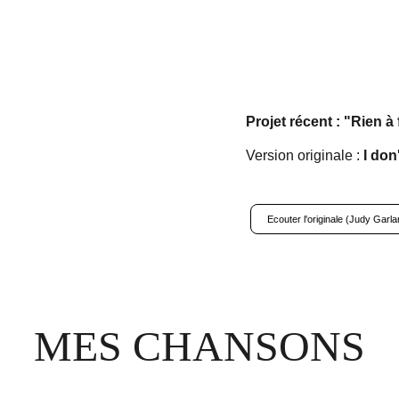
© Hélène Durrenberger
Projet récent : "Rien à 
Version originale : 
I don
Ecouter l'originale (Judy Garla
MES CHANSONS