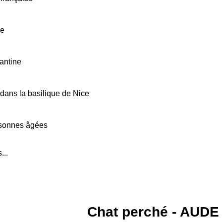
ce
iantine
at dans la basilique de Nice
rsonnes âgées
...
Chat perché - AUDE