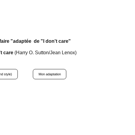
faire "adaptée  de "I don't care" 
't care
 (
Harry O. Sutton/Jean Lenox
)
nd style)
Mon adaptation