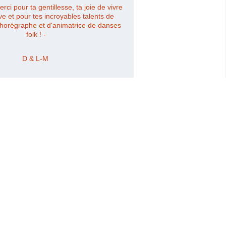
ci pour ta gentillesse, ta joie de vivre 
e et pour tes incroyables talents de 
horégraphe et d'animatrice de danses 
folk ! -
D & L-M