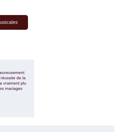
musicales
leureusement 
réussite de la 
a vraiment plu 
es mariages 